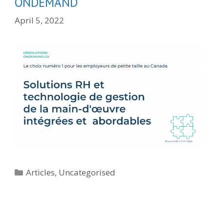
ONDEMAND
April 5, 2022
Categories
Articles
,
Uncategorised