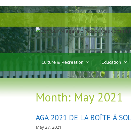
Skip
to
Skip
content
to
content
Culture & Recreation
Education
Month:
May 2021
AGA 2021 DE LA BOÎTE À SO
May 27, 2021