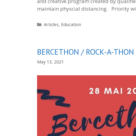
and creative program created by qualifie
maintain physcial distancing. Priority w
Categories
Articles
,
Education
BERCETHON / ROCK-A-THON 
May 13, 2021