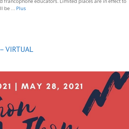
d francophone educators. Limited places are in effect to
ill be …
Plus
– VIRTUAL