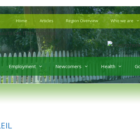
Home
Articles
Region Overview
Who we are
Employment
Newcomers
Health
G
LEIL