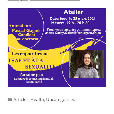
Categories
Articles
,
Health
,
Uncategorised