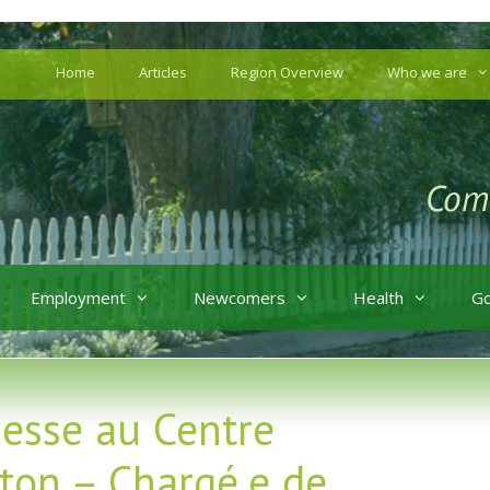
Home
Articles
Region Overview
Who we are
Employment
Newcomers
Health
G
nesse au Centre
ton – Chargé.e de