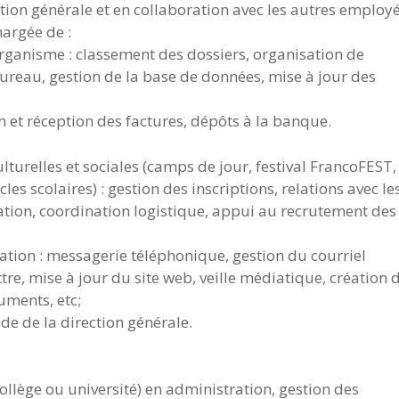
ction générale et en collaboration avec les autres employ
hargée de :
’organisme : classement des dossiers, organisation de
reau, gestion de la base de données, mise à jour des
n et réception des factures, dépôts à la banque.
lturelles et sociales (camps de jour, festival FrancoFEST,
es scolaires) : gestion des inscriptions, relations avec le
ication, coordination logistique, appui au recrutement des
tion : messagerie téléphonique, gestion du courriel
ttre, mise à jour du site web, veille médiatique, création 
uments, etc;
de de la direction générale.
llège ou université) en administration, gestion des