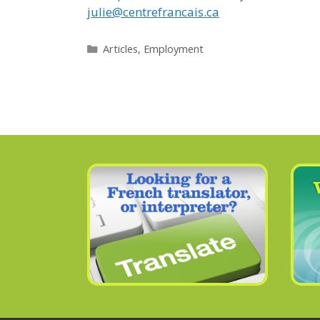
julie@centrefrancais.ca
Categories
Articles
,
Employment