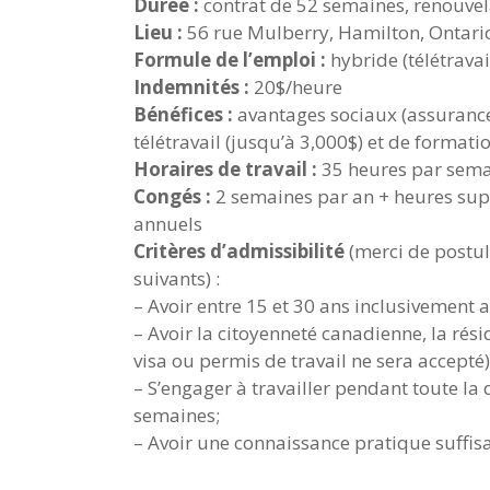
Durée :
contrat de 52 semaines, renouve
Lieu :
56 rue Mulberry, Hamilton, Ontari
Formule de l’emploi :
hybride (télétrava
Indemnités :
20$/heure
Bénéfices :
avantages sociaux (assurance
télétravail (jusqu’à 3,000$) et de formati
Horaires de travail :
35 heures par semai
Congés :
2 semaines par an + heures sup
annuels
Critères d’admissibilité
(merci de postul
suivants) :
– Avoir entre 15 et 30 ans inclusivemen
– Avoir la citoyenneté canadienne, la rés
visa ou permis de travail ne sera accepté)
– S’engager à travailler pendant toute l
semaines;
– Avoir une connaissance pratique suffisa