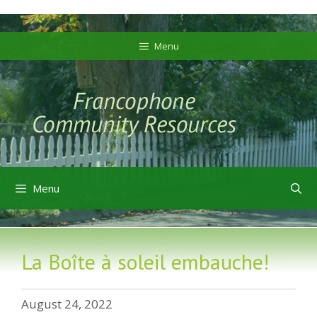
Skip
Skip
to
to
Menu
content
content
Menu
La Boîte à soleil embauche!
August 24, 2022