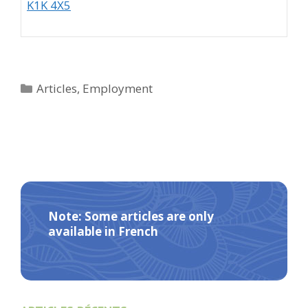
K1K 4X5
Categories
Articles
,
Employment
Note: Some articles are only
available in French