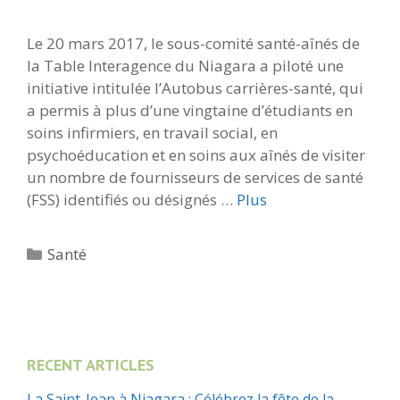
Le 20 mars 2017, le sous-comité santé-aînés de
la Table Interagence du Niagara a piloté une
initiative intitulée l’Autobus carrières-santé, qui
a permis à plus d’une vingtaine d’étudiants en
soins infirmiers, en travail social, en
psychoéducation et en soins aux aînés de visiter
un nombre de fournisseurs de services de santé
(FSS) identifiés ou désignés …
Plus
Catégories
Santé
RECENT ARTICLES
La Saint-Jean à Niagara : Célébrez la fête de la