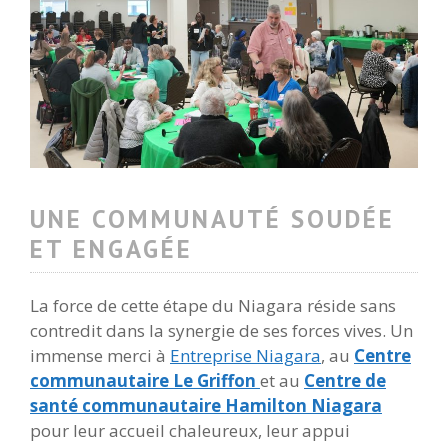
UNE COMMUNAUTÉ SOUDÉE
ET ENGAGÉE
La force de cette étape du Niagara réside sans
contredit dans la synergie de ses forces vives. Un
immense merci à
Entreprise Niagara
, au
Centre
communautaire Le Griffon
et au
Centre de
santé communautaire Hamilton Niagara
pour leur accueil chaleureux, leur appui