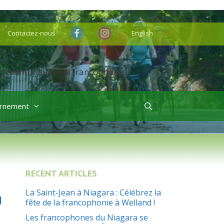
Contactez-nous
English
rnement
RECENT ARTICLES
La Saint-Jean à Niagara : Célébrez la
U
fête de la francophonie à Welland !
Les francophones du Niagara se