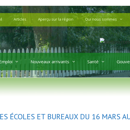
il
Articles
Aperçu sur la région
Qui nous sommes
Emploi
Nouveaux arrivants
Santé
Gouve
ES ÉCOLES ET BUREAUX DU 16 MARS A