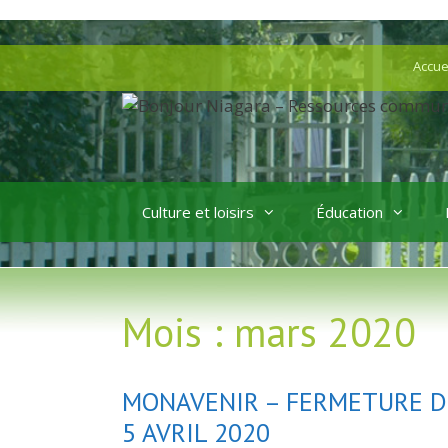
Aller
au
Aller
Accue
contenu
au
contenu
Culture et loisirs
Éducation
Mois :
mars 2020
MONAVENIR – FERMETURE D
5 AVRIL 2020