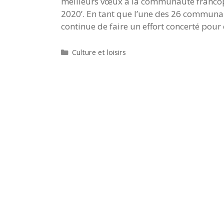
meilleurs vœux à la communauté francop
2020’. En tant que l’une des 26 communa
continue de faire un effort concerté pour 
Catégories
Culture et loisirs