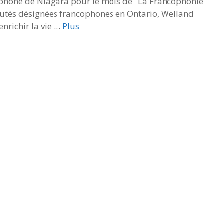
hone de Niagara pour le mois de ‘ La Francophonie
utés désignées francophones en Ontario, Welland
enrichir la vie …
Plus