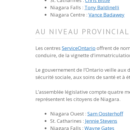
St. Catharines :
Chris Bittle
Niagara Falls :
Tony Baldinelli
Niagara Centre :
Vance Badawey
AU NIVEAU PROVINCIAL
Les centres
ServiceOntario
offrent de no
conduire, de la vignette d’immatriculation
Le gouvernement de l’Ontario veille aux dr
sécurité sociale, aux soins de santé et à é
L’assemblée législative compte quatre m
représentent les citoyens de Niagara.
Niagara Ouest :
Sam Oosterhoff
St. Catharines :
Jennie Stevens
Niagara Falls :
Wayne Gates