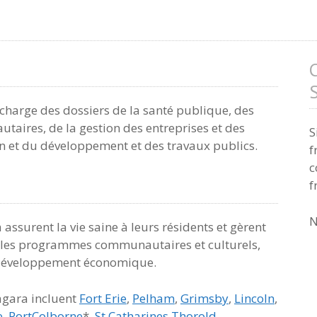
charge des dossiers de la santé publique, des
taires, de la gestion des entreprises et des
S
ion et du développement et des travaux publics.
f
c
f
N
assurent la vie saine à leurs résidents et gèrent
es, les programmes communautaires et culturels,
le développement économique.
agara incluent
Fort Erie
,
Pelham
,
Grimsby
,
Lincoln
,
e
,
PortColborne
*,
St.Catharines
,
Thorold
,