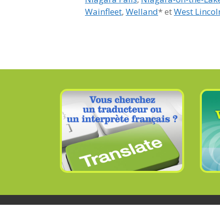
Wainfleet
,
Welland
* et
West Lincol