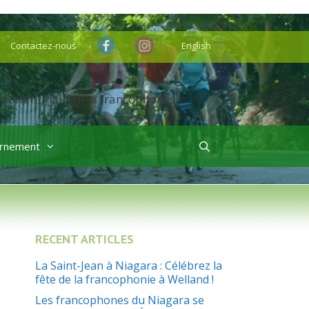
Contactez-nous
English
rnement
RECENT ARTICLES
La Saint-Jean à Niagara : Célébrez la
fête de la francophonie à Welland !
Les francophones du Niagara se