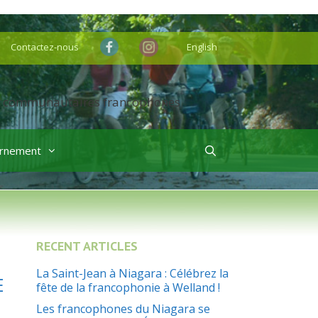
Contactez-nous
English
rnement
RECENT ARTICLES
La Saint-Jean à Niagara : Célébrez la
E
fête de la francophonie à Welland !
Les francophones du Niagara se