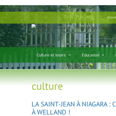
Aller
au
Aller
Accue
contenu
au
contenu
Culture et loisirs
Éducation
culture
LA SAINT-JEAN À NIAGARA :
À WELLAND !