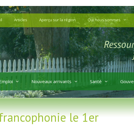
il
Articles
Aperçu sur la région
Qui nous sommes
Emploi
Nouveaux arrivants
Santé
Gouve
francophonie le 1er