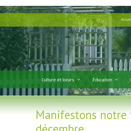
Aller
Aller
au
au
Accue
contenu
contenu
Culture et loisirs
Éducation
Manifestons notre 
décembre