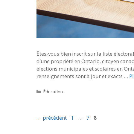
Êtes-vous bien inscrit sur la liste élector
d’une propriété en Ontario, citoyen canad
élections municipales et scolaires en Onta
renseignements sont à jour et exacts …
P
Catégories
Éducation
Page
Page
Page
←
précédent
1
…
7
8