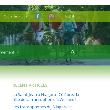
Contactez-nous
English
rnement
RECENT ARTICLES
La Saint-Jean à Niagara : Célébrez la
fête de la francophonie à Welland !
Les francophones du Niagara se