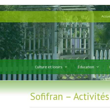
Aller
Aller
au
au
Accue
contenu
contenu
Culture et loisirs
Éducation
Sofifran – Activité