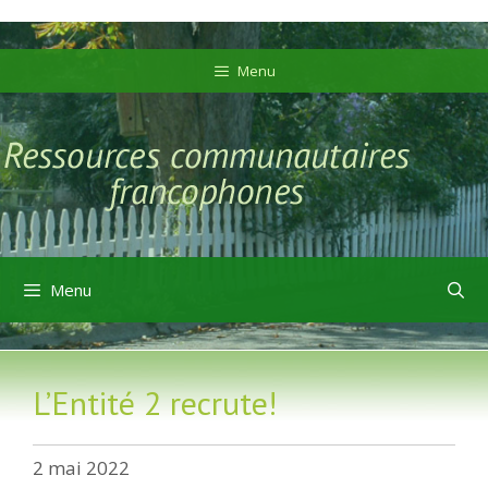
Aller
Aller
au
au
Menu
contenu
contenu
Menu
L’Entité 2 recrute!
2 mai 2022