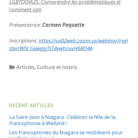
LGBTQQIA2S: Comprendre les problématiques et
comment agir
Présentatrice:
Carmen Paquette
Inscriptions:
https://us02web.zoom.us/webinar/regi
ster/WN_GewggjTsT4ywhzuvH68Q4A
Catégories
Articles
,
Culture et loisirs
RECENT ARTICLES
La Saint-Jean à Niagara : Célébrez la fête de la
francophonie à Welland !
Les francophones du Niagara se mobilisent pour