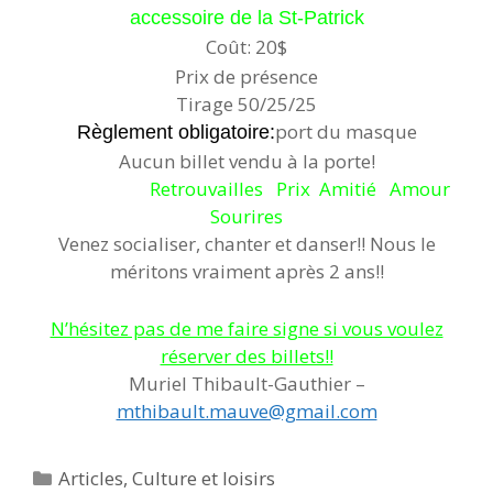
accessoire de la St-Patrick
Coût: 20$
Prix de présence
Tirage 50/25/25
port du masque
Règlement obligatoire:
Aucun billet vendu à la porte!
Retrouvailles Prix Amitié Amour
Sourires
Venez socialiser, chanter et danser!! Nous le
méritons vraiment après 2 ans!!
N’hésitez pas de me faire signe si vous voulez
réserver des billets!!
Muriel Thibault-Gauthier –
mthibault.mauve@gmail.com
Catégories
Articles
,
Culture et loisirs