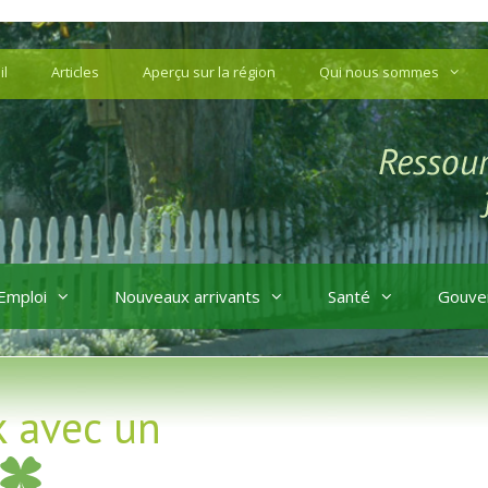
il
Articles
Aperçu sur la région
Qui nous sommes
Emploi
Nouveaux arrivants
Santé
Gouve
k avec un