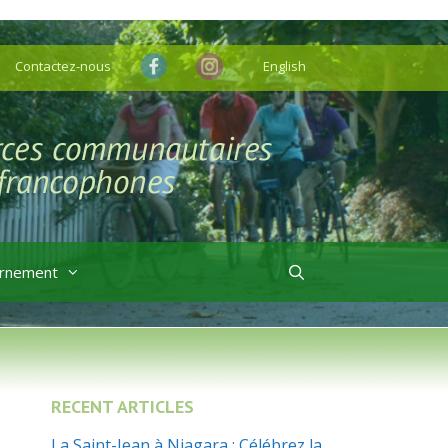
Contactez-nous
English
rnement
RECENT ARTICLES
La Saint-Jean à Niagara : Célébrez la