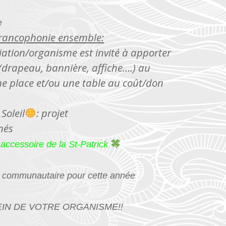
e
francophonie ensemble:
ation/organisme est invité à apporter
(drapeau, bannière, affiche….) au
ne place et/ou une table au coût/don
Soleil
: projet
nés
 accessoire de la St-Patrick
an communautaire pour cette année
EIN DE VOTRE ORGANISME!!