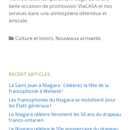
belle occasion de promouvoir ViaCASA et nos
services dans une atmosphère détendue et
amicale
.
Catégories
Culture et loisirs
,
Nouveaux arrivants
RECENT ARTICLES
La Saint-Jean à Niagara : Célébrez la fête de la
francophonie à Welland !
Les francophones du Niagara se mobilisent pour
les États généraux !
Le Niagara célèbre fièrement les 50 ans du drapeau
franco-ontarien
Le Niagara célèbre le 50e anniversaire du drapeau