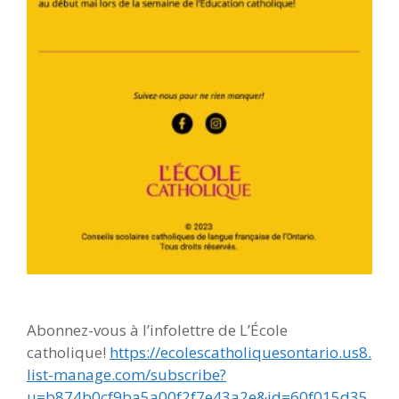
Abonnez-vous à l’infolettre de L’École
catholique!
https://ecolescatholiquesontario.us8.
list-manage.com/subscribe?
u=b874b0cf9ba5a00f2f7e43a2e&id=60f015d35